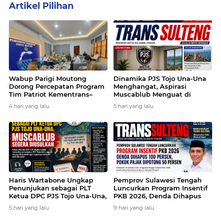
Artikel Pilihan
Wabup Parigi Moutong
Dinamika PJS Tojo Una-Una
Dorong Percepatan Program
Menghangat, Aspirasi
Tim Patriot Kementrans–
Muscablub Menguat di
UNAIR untuk Kembangkan
Tengah Munculnya
4 hari yang lalu
5 hari yang lalu
Potensi Daerah
Penunjukan Plt Ketua
Haris Wartabone Ungkap
Pemprov Sulawesi Tengah
Penunjukan sebagai PLT
Luncurkan Program Insentif
Ketua DPC PJS Tojo Una-Una,
PKB 2026, Denda Dihapus
Muscablub Segera Diusulkan
100 Persen dan Pokok Pajak
5 hari yang lalu
9 hari yang lalu
Dipotong 50 Persen