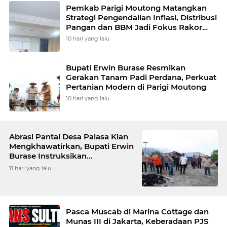
Pemkab Parigi Moutong Matangkan
Strategi Pengendalian Inflasi, Distribusi
Pangan dan BBM Jadi Fokus Rakor
Kemendagri
10 hari yang lalu
Bupati Erwin Burase Resmikan
Gerakan Tanam Padi Perdana, Perkuat
Pertanian Modern di Parigi Moutong
10 hari yang lalu
Abrasi Pantai Desa Palasa Kian
Mengkhawatirkan, Bupati Erwin
Burase Instruksikan
Penanganan Cepat
11 hari yang lalu
Pasca Muscab di Marina Cottage dan
Munas III di Jakarta, Keberadaan PJS