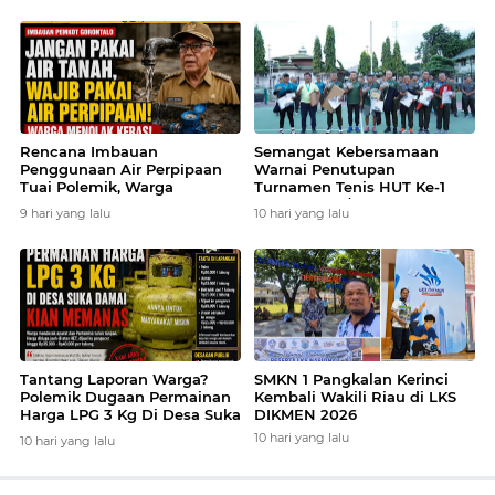
Rencana Imbauan
Semangat Kebersamaan
Penggunaan Air Perpipaan
Warnai Penutupan
Tuai Polemik, Warga
Turnamen Tenis HUT Ke-1
Gorontalo Khawatir Bebani
Kodam XXIII/Palaka Wira
9 hari yang lalu
10 hari yang lalu
Ekonomi Rumah Tangga
Tantang Laporan Warga?
SMKN 1 Pangkalan Kerinci
Polemik Dugaan Permainan
Kembali Wakili Riau di LKS
Harga LPG 3 Kg Di Desa Suka
DIKMEN 2026
Damai Kian Memanas.Publik
10 hari yang lalu
10 hari yang lalu
Desak Sparat Bertindak.