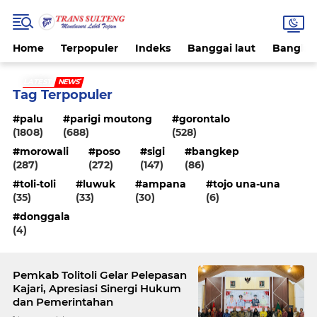
Home
Terpopuler
Indeks
Banggai laut
Bangke
LATEST
NEWS
Tag Terpopuler
palu
parigi moutong
gorontalo
(1808)
(688)
(528)
morowali
poso
sigi
bangkep
(287)
(272)
(147)
(86)
toli-toli
luwuk
ampana
tojo una-una
(35)
(33)
(30)
(6)
donggala
(4)
Pemkab Tolitoli Gelar Pelepasan
Kajari, Apresiasi Sinergi Hukum
dan Pemerintahan