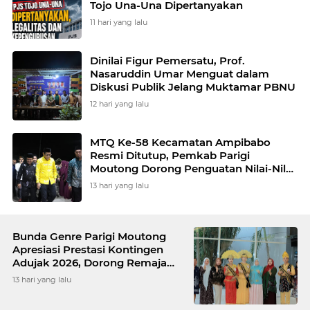
Tojo Una-Una Dipertanyakan
11 hari yang lalu
Dinilai Figur Pemersatu, Prof.
Nasaruddin Umar Menguat dalam
Diskusi Publik Jelang Muktamar PBNU
12 hari yang lalu
MTQ Ke-58 Kecamatan Ampibabo
Resmi Ditutup, Pemkab Parigi
Moutong Dorong Penguatan Nilai-Nilai
Al-Qur'an
13 hari yang lalu
Bunda Genre Parigi Moutong
Apresiasi Prestasi Kontingen
Adujak 2026, Dorong Remaja
Jadi Agen Perubahan
13 hari yang lalu