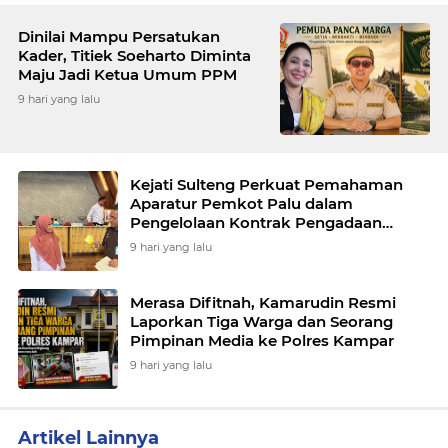
Dinilai Mampu Persatukan
Kader, Titiek Soeharto Diminta
Maju Jadi Ketua Umum PPM
9 hari yang lalu
Kejati Sulteng Perkuat Pemahaman
Aparatur Pemkot Palu dalam
Pengelolaan Kontrak Pengadaan
Barang dan Jasa
9 hari yang lalu
Merasa Difitnah, Kamarudin Resmi
Laporkan Tiga Warga dan Seorang
Pimpinan Media ke Polres Kampar
9 hari yang lalu
Artikel Lainnya