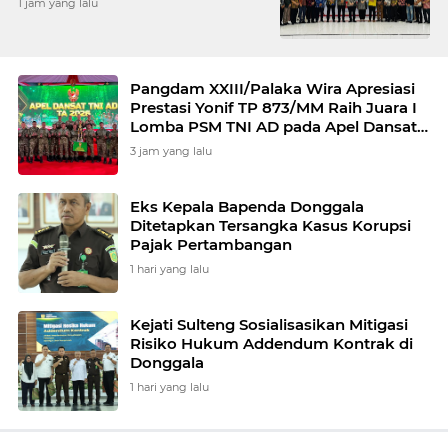
1 jam yang lalu
Pangdam XXIII/Palaka Wira Apresiasi
Prestasi Yonif TP 873/MM Raih Juara I
Lomba PSM TNI AD pada Apel Dansat
TNI AD TA 2026
3 jam yang lalu
Eks Kepala Bapenda Donggala
Ditetapkan Tersangka Kasus Korupsi
Pajak Pertambangan
1 hari yang lalu
Kejati Sulteng Sosialisasikan Mitigasi
Risiko Hukum Addendum Kontrak di
Donggala
1 hari yang lalu