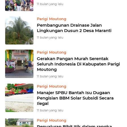
11 bulan yang lalu
Parigi Moutong
Pembangunan Drainase Jalan
Lingkungan Dusun 2 Desa Maranti
11 bulan yang lalu
Parigi Moutong
Gerakan Pangan Murah Serentak
Seluruh Indonesia Di Kabupaten Parigi
Moutong
11 bulan yang lalu
Parigi Moutong
Manajer SPBU Bantah Isu Dugaan
Pengisian BBM Solar Subsidi Secara
Ilegal
11 bulan yang lalu
Parigi Moutong
Penyaluran Bibit Itik dalam rangka