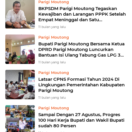
Parigi Moutong
BKPSDM Parigi Moutong Tegaskan
Kewajiban dan Larangan PPPK Setelah
Empat Meninggal dan Satu
Mengundurkan Diri
11 bulan yang lalu
Parigi Moutong
Bupati Parigi Moutong Bersama Ketua
DPRD Parigi Moutong Luncurkan
Bantuan Isi Ulang Tabung Gas LPG 3
Kg untuk Masyarakat Miskin
11 bulan yang lalu
Parigi Moutong
Latsar CPNS Formasi Tahun 2024 Di
Lingkungan Pemerintahan Kabupaten
Parigi Moutong
11 bulan yang lalu
Parigi Moutong
Sampai Dengan 27 Agustus, Progres
100 Hari Kerja Bupati dan Wakil Bupati
sudah 80 Persen