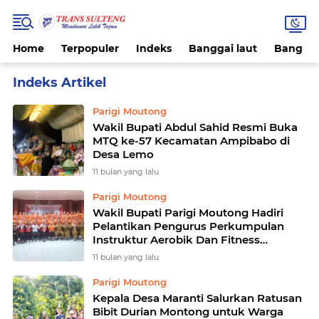
Home
Terpopuler
Indeks
Banggai laut
Bangke
Home
Currently Browsing: Parigi Moutong
Parigi Moutong
Wakil Bupati Abdul Sahid Resmi Buka
MTQ ke-57 Kecamatan Ampibabo di
Desa Lemo
11 bulan yang lalu
Parigi Moutong
Wakil Bupati Parigi Moutong Hadiri
Pelantikan Pengurus Perkumpulan
Instruktur Aerobik Dan Fitness
Indonesia di Parigi
11 bulan yang lalu
Parigi Moutong
Kepala Desa Maranti Salurkan Ratusan
Bibit Durian Montong untuk Warga