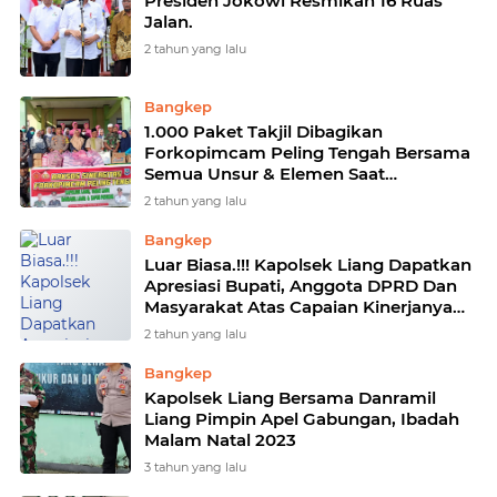
Presiden Jokowi Resmikan 16 Ruas
Jalan.
2 tahun yang lalu
Bangkep
1.000 Paket Takjil Dibagikan
Forkopimcam Peling Tengah Bersama
Semua Unsur & Elemen Saat
Laksanakan Baksos Sinergitas
2 tahun yang lalu
Bangkep
Luar Biasa.!!! Kapolsek Liang Dapatkan
Apresiasi Bupati, Anggota DPRD Dan
Masyarakat Atas Capaian Kinerjanya
Pada Musrembang.
2 tahun yang lalu
Bangkep
Kapolsek Liang Bersama Danramil
Liang Pimpin Apel Gabungan, Ibadah
Malam Natal 2023
3 tahun yang lalu