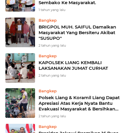
Sembako Ke Masyarakat.
1 tahun yang lalu
Bangkep
BRIGPOL MUH. SAIFUL Damaikan
Masyarakat Yang Bersiteru Akibat
"SUSUPO"
2 tahun yang lalu
Bangkep
KAPOLSEK LIANG KEMBALI
LAKSANAKAN JUMAT CURHAT
2 tahun yang lalu
Bangkep
Polsek Liang & Koramil Liang Dapat
Apresiasi Atas Kerja Nyata Bantu
Evakuasi Masyarakat & Bersihkan
Material Longsor
2 tahun yang lalu
Bangkep