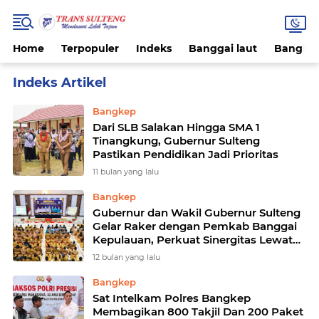
Home
Terpopuler
Indeks
Banggai laut
Bangke
Home
Currently Browsing: Bangkep
Bangkep
Dari SLB Salakan Hingga SMA 1
Tinangkung, Gubernur Sulteng
Pastikan Pendidikan Jadi Prioritas
11 bulan yang lalu
Bangkep
Gubernur dan Wakil Gubernur Sulteng
Gelar Raker dengan Pemkab Banggai
Kepulauan, Perkuat Sinergitas Lewat
Program “9 Berani”
12 bulan yang lalu
Bangkep
Sat Intelkam Polres Bangkep
Membagikan 800 Takjil Dan 200 Paket