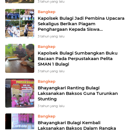
3 tahun yang lalu
Bangkep
Kapolsek Bulagi Jadi Pembina Upacara
Sekaligus Berikan Piagam
Penghargaan Kepada Siswa
Berprestasi Di SMAN 1 Bulagi
3 tahun yang lalu
Bangkep
Kapolsek Bulagi Sumbangkan Buku
Bacaan Pada Perpustakaan Pelita
SMAN 1 Bulagi
3 tahun yang lalu
Bangkep
Bhayangkari Ranting Bulagi
Laksanakan Baksos Guna Turunkan
Stunting
3 tahun yang lalu
Bangkep
Bhayangkari Bulagi Kembali
Laksanakan Baksos Dalam Rangka