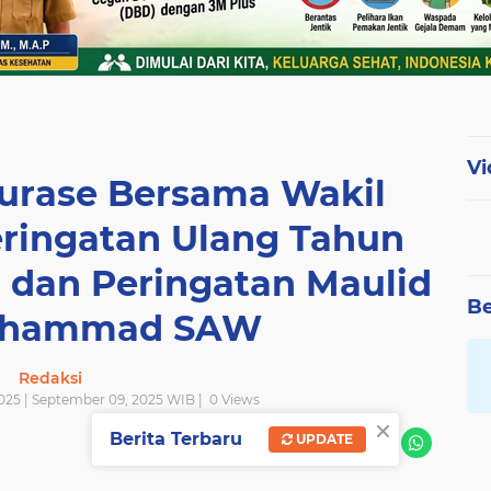
Vi
Burase Bersama Wakil
eringatan Ulang Tahun
 dan Peringatan Maulid
Be
uhammad SAW
Redaksi
025 | September 09, 2025 WIB |
0
Views
×
Berita Terbaru
UPDATE
SHARE