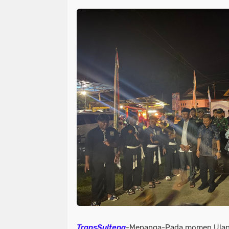
TransSulteng
-Mepanga-Pada momen Ulan