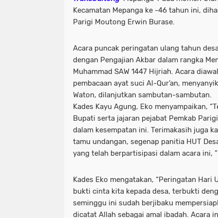
Kecamatan Mepanga ke -46 tahun ini, diha
Parigi Moutong Erwin Burase.
Acara puncak peringatan ulang tahun desa 
dengan Pengajian Akbar dalam rangka Mem
Muhammad SAW 1447 Hijriah. Acara diawal
pembacaan ayat suci Al-Qur’an, menyanyik
Waton, dilanjutkan sambutan-sambutan.
Kades Kayu Agung, Eko menyampaikan, “T
Bupati serta jajaran pejabat Pemkab Parig
dalam kesempatan ini. Terimakasih juga k
tamu undangan, segenap panitia HUT Des
yang telah berpartisipasi dalam acara ini, 
Kades Eko mengatakan, “Peringatan Hari 
bukti cinta kita kepada desa, terbukti den
seminggu ini sudah berjibaku mempersiap
dicatat Allah sebagai amal ibadah. Acara i