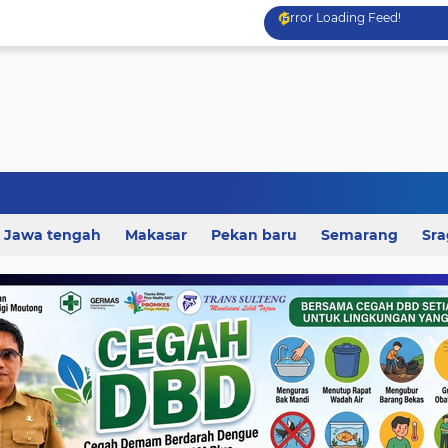
Error Loading Feed!
Jawa tengah
Makasar
Pekan baru
Semarang
Sr