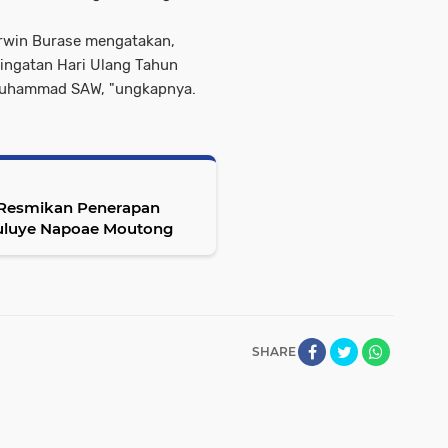
rwin Burase mengatakan,
eringatan Hari Ulang Tahun
Muhammad SAW, "ungkapnya.
,Resmikan Penerapan
Buluye Napoae Moutong
SHARE