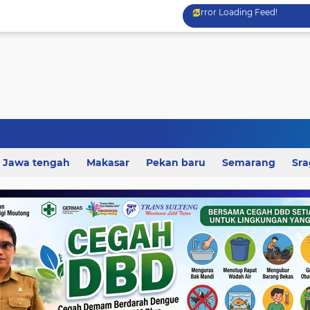
Error Loading Feed!
Jawa tengah
Makasar
Pekan baru
Semarang
Sr