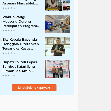
Aspirasi Muscablub
Menguat di Tengah
Munculnya
Penunjukan Plt Ketua
Wabup Parigi
Moutong Dorong
Percepatan Program
Tim Patriot
Kementrans–UNAIR
untuk Kembangkan
Eks Kepala Bapenda
Potensi Daerah
Donggala Ditetapkan
Tersangka Kasus
Korupsi Pajak
Pertambangan
Bupati Tolitoli Lepas
Sambut Kajari Ibnu
Firman Ide Amin,
Apresiasi Dedikasi dan
Perkuat Sinergi
Penegakan Hukum
Lihat Selengkapnya