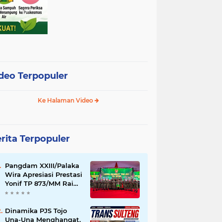
deo Terpopuler
Ke Halaman Video
rita Terpopuler
Pangdam XXIII/Palaka
Wira Apresiasi Prestasi
Yonif TP 873/MM Raih
Juara I Lomba PSM TNI
AD pada Apel Dansat
TNI AD TA 2026
Dinamika PJS Tojo
Una-Una Menghangat,