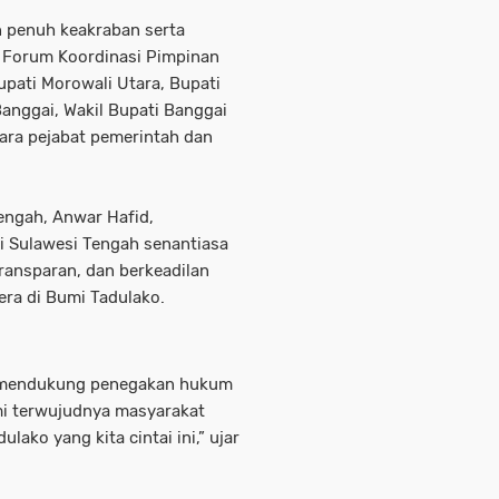
n penuh keakraban serta
r Forum Koordinasi Pimpinan
upati Morowali Utara, Bupati
Banggai, Wakil Bupati Banggai
para pejabat pemerintah dan
engah, Anwar Hafid,
 Sulawesi Tengah senantiasa
ansparan, dan berkeadilan
ra di Bumi Tadulako.
a mendukung penegakan hukum
emi terwujudnya masyarakat
lako yang kita cintai ini,” ujar