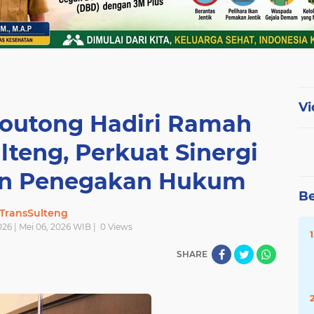
Vi
Moutong Hadiri Ramah
lteng, Perkuat Sinergi
an Penegakan Hukum
Be
TransSulteng
26 | Mei 06, 2026 WIB |
0
Views
SHARE