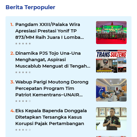
Berita Terpopuler
Pangdam XXIII/Palaka Wira
Apresiasi Prestasi Yonif TP
873/MM Raih Juara I Lomba
PSM TNI AD pada Apel Dansat
TNI AD TA 2026
Dinamika PJS Tojo Una-Una
Menghangat, Aspirasi
Muscablub Menguat di Tengah
Munculnya Penunjukan Plt
Ketua
Wabup Parigi Moutong Dorong
Percepatan Program Tim
Patriot Kementrans–UNAIR
untuk Kembangkan Potensi
Daerah
Eks Kepala Bapenda Donggala
Ditetapkan Tersangka Kasus
Korupsi Pajak Pertambangan