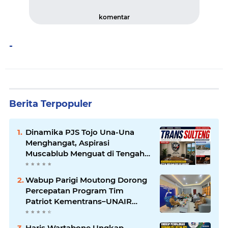
komentar
-
Berita Terpopuler
Dinamika PJS Tojo Una-Una
Menghangat, Aspirasi
Muscablub Menguat di Tengah
Munculnya Penunjukan Plt
Ketua
Wabup Parigi Moutong Dorong
Percepatan Program Tim
Patriot Kementrans–UNAIR
untuk Kembangkan Potensi
Daerah
Haris Wartabone Ungkap