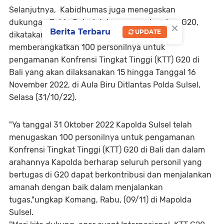
Selanjutnya, Kabidhumas juga menegaskan
dukungan Polda Sulsel dalam mensukseskan G20,
×
Berita Terbaru
UPDATE
dikatakannya Polda Sulsel sendiri telah
memberangkatkan 100 personilnya untuk
pengamanan Konfrensi Tingkat Tinggi (KTT) G20 di
Bali yang akan dilaksanakan 15 hingga Tanggal 16
November 2022, di Aula Biru Ditlantas Polda Sulsel,
Selasa (31/10/22).
"Ya tanggal 31 Oktober 2022 Kapolda Sulsel telah
menugaskan 100 personilnya untuk pengamanan
Konfrensi Tingkat Tinggi (KTT) G20 di Bali dan dalam
arahannya Kapolda berharap seluruh personil yang
bertugas di G20 dapat berkontribusi dan menjalankan
amanah dengan baik dalam menjalankan
tugas,"ungkap Komang, Rabu, (09/11) di Mapolda
Sulsel.