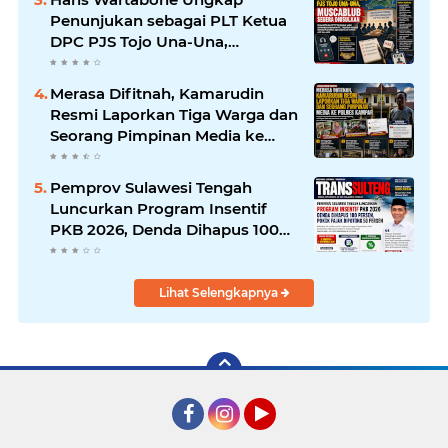
Penunjukan sebagai PLT Ketua
DPC PJS Tojo Una-Una,
Muscablub Segera Diusulkan
Merasa Difitnah, Kamarudin
Resmi Laporkan Tiga Warga dan
Seorang Pimpinan Media ke
Polres Kampar
Pemprov Sulawesi Tengah
Luncurkan Program Insentif
PKB 2026, Denda Dihapus 100
Persen dan Pokok Pajak
Dipotong 50 Persen
Lihat Selengkapnya
Facebook
Instagram
YouTube