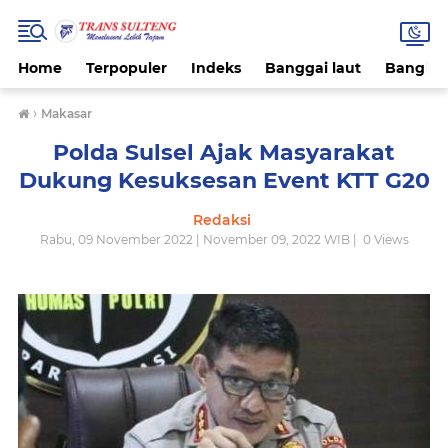
Home
Terpopuler
Indeks
Banggai laut
Bangke
›
Makasar
Polda Sulsel Ajak Masyarakat
Dukung Kesuksesan Event KTT G20
Redaksi
Rabu, 09 November 2022 | November 09, 2022 WIB |
0
Views