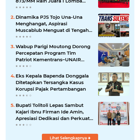
873/MM Raih Juara I Lomba
PSM TNI AD pada Apel Dansat
TNI AD TA 2026
Dinamika PJS Tojo Una-Una
Menghangat, Aspirasi
Muscablub Menguat di Tengah
Munculnya Penunjukan Plt
Ketua
Wabup Parigi Moutong Dorong
Percepatan Program Tim
Patriot Kementrans–UNAIR
untuk Kembangkan Potensi
Daerah
Eks Kepala Bapenda Donggala
Ditetapkan Tersangka Kasus
Korupsi Pajak Pertambangan
Bupati Tolitoli Lepas Sambut
Kajari Ibnu Firman Ide Amin,
Apresiasi Dedikasi dan Perkuat
Sinergi Penegakan Hukum
Lihat Selengkapnya