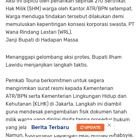
Aksi ini dipicu oleh penarikan sepihak 270 Sertifikat
Hak Milik (SHM) warga oleh Kantor ATR/BPN setempat.
Warga menduga tindakan tersebut dilakukan demi
memuluskan kepentingan konsesi korporasi swasta, PT
Wana Rindang Lestari (WRL).
Janji Bupati di Hadapan Massa
Menanggapi gelombang aksi protes, Bupati Ilham
Lawidu menjanjikan langkah taktis.
Pemkab Touna berkomitmen untuk segera
mengirimkan surat resmi kepada Kementerian
ATR/BPN serta Kementerian Lingkungan Hidup dan
Kehutanan (KLHK) di Jakarta. Langkah ini diambil
guna mendesak pengembalian fisik dokumen tanah
milik warga yang dinilai disita tanpa prosedur hukum
×
yang jelas oleh kepala BPN terdahulu.
Berita Terbaru
UPDATE
Namun, Koordinator Lapangan Aksi, Ahmad Alhabsyie,