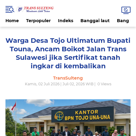
Home
Terpopuler
Indeks
Banggai laut
Bangke
Warga Desa Tojo Ultimatum Bupati
Touna, Ancam Boikot Jalan Trans
Sulawesi jika Sertifikat tanah
ingkar di kembalikan
TransSulteng
Kamis, 02 Juli 2026 | Juli 02, 2026 WIB |
0
Views