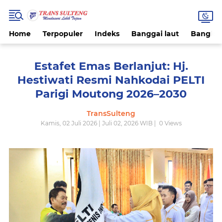
Home
Terpopuler
Indeks
Banggai laut
Bangke
Estafet Emas Berlanjut: Hj.
Hestiwati Resmi Nahkodai PELTI
Parigi Moutong 2026–2030
TransSulteng
Kamis, 02 Juli 2026 | Juli 02, 2026 WIB |
0
Views