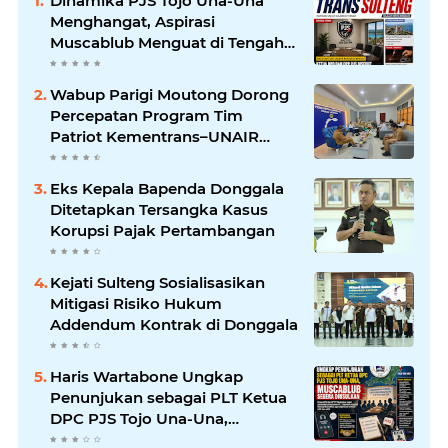
Dinamika PJS Tojo Una-Una
Menghangat, Aspirasi
Muscablub Menguat di Tengah
Munculnya Penunjukan Plt
Ketua
Wabup Parigi Moutong Dorong
Percepatan Program Tim
Patriot Kementrans–UNAIR
untuk Kembangkan Potensi
Daerah
Eks Kepala Bapenda Donggala
Ditetapkan Tersangka Kasus
Korupsi Pajak Pertambangan
Kejati Sulteng Sosialisasikan
Mitigasi Risiko Hukum
Addendum Kontrak di Donggala
Haris Wartabone Ungkap
Penunjukan sebagai PLT Ketua
DPC PJS Tojo Una-Una,
Muscablub Segera Diusulkan