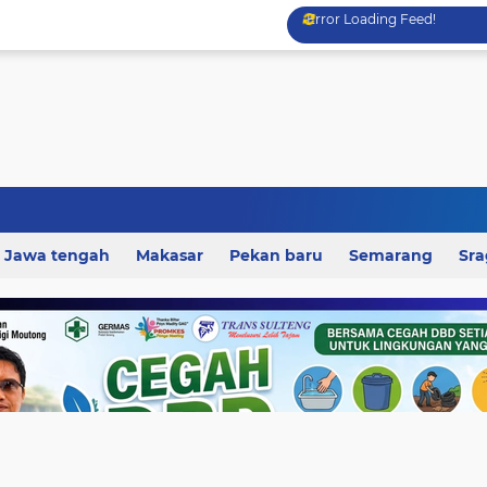
Error Loading Feed!
Jawa tengah
Makasar
Pekan baru
Semarang
Sr