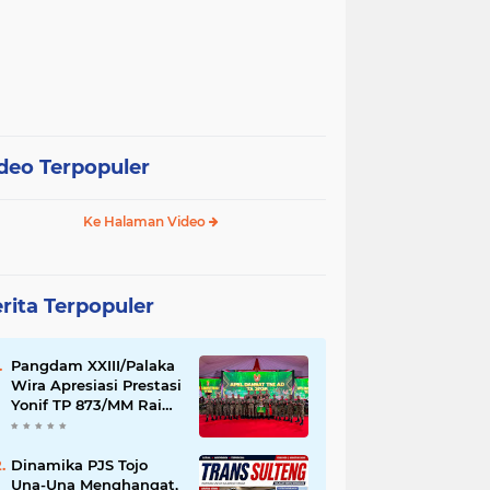
deo Terpopuler
Ke Halaman Video
rita Terpopuler
Pangdam XXIII/Palaka
Wira Apresiasi Prestasi
Yonif TP 873/MM Raih
Juara I Lomba PSM TNI
AD pada Apel Dansat
TNI AD TA 2026
Dinamika PJS Tojo
Una-Una Menghangat,