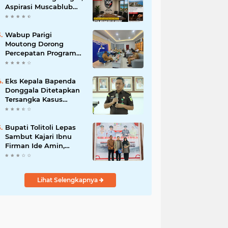
Aspirasi Muscablub
Menguat di Tengah
Munculnya
Penunjukan Plt Ketua
Wabup Parigi
Moutong Dorong
Percepatan Program
Tim Patriot
Kementrans–UNAIR
untuk Kembangkan
Eks Kepala Bapenda
Potensi Daerah
Donggala Ditetapkan
Tersangka Kasus
Korupsi Pajak
Pertambangan
Bupati Tolitoli Lepas
Sambut Kajari Ibnu
Firman Ide Amin,
Apresiasi Dedikasi dan
Perkuat Sinergi
Penegakan Hukum
Lihat Selengkapnya