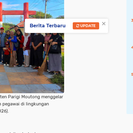
×
Berita Terbaru
UPDATE
aten Parigi Moutong menggelar
h pegawai di lingkungan
026).