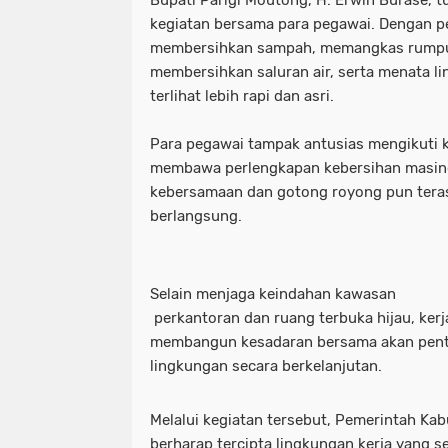
Bupati Parigi Moutong, H. Erwin Burase, 
kegiatan bersama para pegawai. Dengan 
membersihkan sampah, memangkas rumput 
membersihkan saluran air, serta menata l
terlihat lebih rapi dan asri.
Para pegawai tampak antusias mengikuti 
membawa perlengkapan kebersihan masin
kebersamaan dan gotong royong pun tera
berlangsung.
Selain menjaga keindahan kawasan
perkantoran dan ruang terbuka hijau, kerja
membangun kesadaran bersama akan pent
lingkungan secara berkelanjutan.
Melalui kegiatan tersebut, Pemerintah Ka
berharap tercipta lingkungan kerja yang s