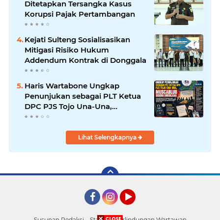
Ditetapkan Tersangka Kasus
Korupsi Pajak Pertambangan
Kejati Sulteng Sosialisasikan
Mitigasi Risiko Hukum
Addendum Kontrak di Donggala
Haris Wartabone Ungkap
Penunjukan sebagai PLT Ketua
DPC PJS Tojo Una-Una,
Muscablub Segera Diusulkan
Lihat Selengkapnya
Facebook
Instagram
YouTube
Susunan Redaksi
Standar Perlindungan Wartawan