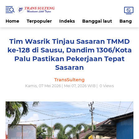
Home
Terpopuler
Indeks
Banggai laut
Bangke
Tim Wasrik Tinjau Sasaran TMMD
ke-128 di Sausu, Dandim 1306/Kota
Palu Pastikan Pekerjaan Tepat
Sasaran
TransSulteng
Kamis, 07 Mei 2026 | Mei 07, 2026 WIB |
0
Views