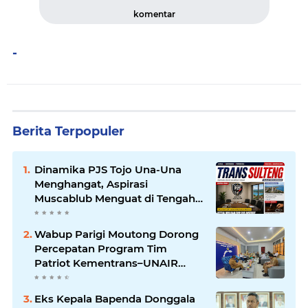
komentar
-
Berita Terpopuler
Dinamika PJS Tojo Una-Una
Menghangat, Aspirasi
Muscablub Menguat di Tengah
Munculnya Penunjukan Plt
Ketua
Wabup Parigi Moutong Dorong
Percepatan Program Tim
Patriot Kementrans–UNAIR
untuk Kembangkan Potensi
Daerah
Eks Kepala Bapenda Donggala