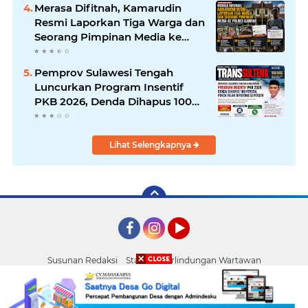
Merasa Difitnah, Kamarudin
Resmi Laporkan Tiga Warga dan
Seorang Pimpinan Media ke
Polres Kampar
Pemprov Sulawesi Tengah
Luncurkan Program Insentif
PKB 2026, Denda Dihapus 100
Persen dan Pokok Pajak
Dipotong 50 Persen
Lihat Selengkapnya
Facebook
Instagram
YouTube
Susunan Redaksi
Standar Perlindungan Wartawan
Pasang Iklan
Tentang Kami
Pedoman Media Siber
Palu
Copyright ©
2026 TRANS SULTENG