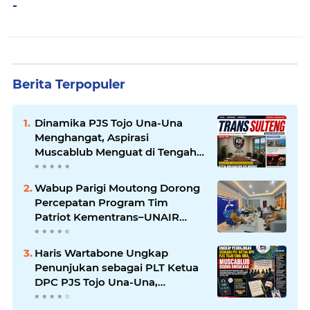
-
Berita Terpopuler
Dinamika PJS Tojo Una-Una
Menghangat, Aspirasi
Muscablub Menguat di Tengah
Munculnya Penunjukan Plt
Ketua
Wabup Parigi Moutong Dorong
Percepatan Program Tim
Patriot Kementrans–UNAIR
untuk Kembangkan Potensi
Daerah
Haris Wartabone Ungkap
Penunjukan sebagai PLT Ketua
DPC PJS Tojo Una-Una,
Muscablub Segera Diusulkan