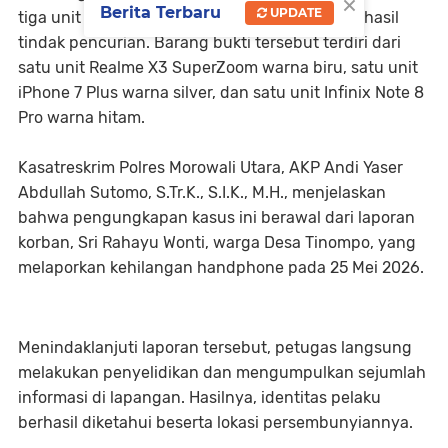
×
Berita Terbaru
UPDATE
tiga unit handphone yang diduga merupakan hasil
tindak pencurian. Barang bukti tersebut terdiri dari
satu unit Realme X3 SuperZoom warna biru, satu unit
iPhone 7 Plus warna silver, dan satu unit Infinix Note 8
Pro warna hitam.
Kasatreskrim Polres Morowali Utara, AKP Andi Yaser
Abdullah Sutomo, S.Tr.K., S.I.K., M.H., menjelaskan
bahwa pengungkapan kasus ini berawal dari laporan
korban, Sri Rahayu Wonti, warga Desa Tinompo, yang
melaporkan kehilangan handphone pada 25 Mei 2026.
Menindaklanjuti laporan tersebut, petugas langsung
melakukan penyelidikan dan mengumpulkan sejumlah
informasi di lapangan. Hasilnya, identitas pelaku
berhasil diketahui beserta lokasi persembunyiannya.