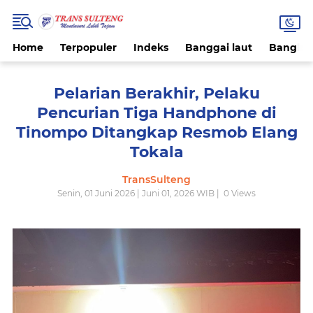
Home
Terpopuler
Indeks
Banggai laut
Bangke
Pelarian Berakhir, Pelaku
Pencurian Tiga Handphone di
Tinompo Ditangkap Resmob Elang
Tokala
TransSulteng
Senin, 01 Juni 2026 | Juni 01, 2026 WIB |
0
Views