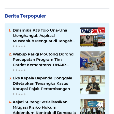
Berita Terpopuler
Dinamika PJS Tojo Una-Una
Menghangat, Aspirasi
Muscablub Menguat di Tengah
Munculnya Penunjukan Plt
Ketua
Wabup Parigi Moutong Dorong
Percepatan Program Tim
Patriot Kementrans–UNAIR
untuk Kembangkan Potensi
Daerah
Eks Kepala Bapenda Donggala
Ditetapkan Tersangka Kasus
Korupsi Pajak Pertambangan
Kejati Sulteng Sosialisasikan
Mitigasi Risiko Hukum
Addendum Kontrak di Donggala