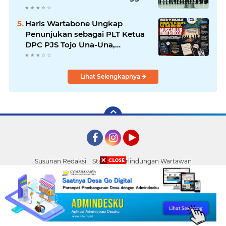
Haris Wartabone Ungkap
Penunjukan sebagai PLT Ketua
DPC PJS Tojo Una-Una,
Muscablub Segera Diusulkan
Lihat Selengkapnya
Facebook
Instagram
YouTube
Susunan Redaksi
Standar Perlindungan Wartawan
Pasang Iklan
Tentang Kami
Pedoman Media Siber
Palu
Copyright ©
2026 TRANS SULTENG